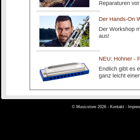
Reparaturen vor 
Der Hands-On W
Der Workshop mit
aus!
NEU: Hohner - P
Endlich gibt es
ganz leicht eine
© Musicstore 2026 -
Kontakt
-
Impre