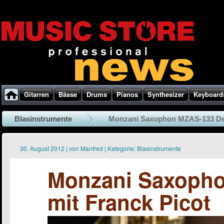
Gitarren
Bässe
Drums
Pianos
Synthesizer
Keyboard
Blasinstrumente
Monzani Saxophon MZAS-133 Dem
30. August 2012
|
von
Manfred
|
Kategorie:
Blasinstrumente
Monzani Saxoph
mit Franck Picot