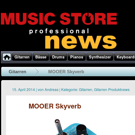
Gitarren
Bässe
Drums
Pianos
Synthesizer
Keyboard
Gitarren
MOOER Skyverb
15. April 2014
|
von
Andreas
|
Kategorie:
Gitarren
,
Gitarren Produktnews
MOOER Skyverb