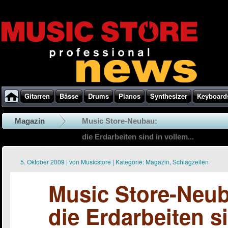
Gitarren
Bässe
Drums
Pianos
Synthesizer
Keyboard
Magazin
Music Store-Neubau:
die Erdarbeiten sind in vollem...
5. Oktober 2009
|
von
Musicstore
|
Kategorie:
Magazin
,
Schlagzeilen
Music Store-Neu
die Erdarbeiten s