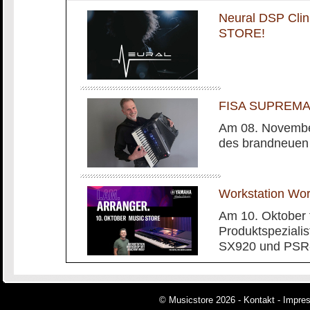
Neural DSP Cli
STORE!
FISA SUPREMA m
Am 08. November
des brandneuen
Workstation Wo
Am 10. Oktober 
Produktspeziali
SX920 und PSR-
© Musicstore 2026 -
Kontakt
-
Impre