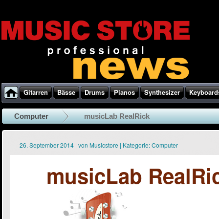
Gitarren
Bässe
Drums
Pianos
Synthesizer
Keyboard
Computer
musicLab RealRick
26. September 2014
|
von
Musicstore
|
Kategorie:
Computer
musicLab RealRi