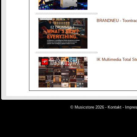
BRANDNEU - Toontra
IK Multimedia Total S
© Musicstore 2026 -
Kontakt
-
Impre