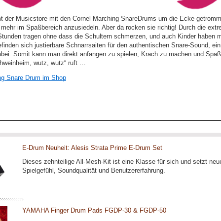
t der Musicstore mit den Cornel Marching SnareDrums um die Ecke getromme
s mehr im Spaßbereich anzusiedeln. Aber da rocken sie richtig! Durch die ex
Stunden tragen ohne dass die Schultern schmerzen, und auch Kinder haben m
efinden sich justierbare Schnarrsaiten für den authentischen Snare-Sound, ein
dabei. Somit kann man direkt anfangen zu spielen, Krach zu machen und Spaß
Schweinheim, wutz, wutz“ ruft …
g Snare Drum im Shop
E-Drum Neuheit: Alesis Strata Prime E-Drum Set
Dieses zehnteilige All-Mesh-Kit ist eine Klasse für sich und setzt n
Spielgefühl, Soundqualität und Benutzererfahrung.
YAMAHA Finger Drum Pads FGDP-30 & FGDP-50