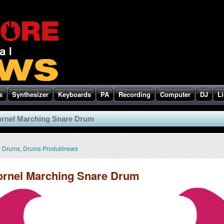
s
Synthesizer
Keyboards
PA
Recording
Computer
DJ
Li
nel Marching Snare Drum
:
Drums
,
Drums Produktnews
nel Marching Snare Drum