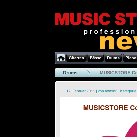
Gitarren
Bässe
Drums
Piano
Drums
MUSICSTORE Cor
17. Februar 2011
|
von
admin3
|
Kategorie
MUSICSTORE Cor