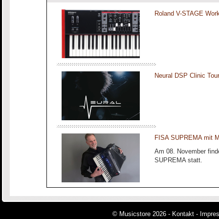
Roland V-STAGE Work
Neural DSP Clinic To
FISA SUPREMA mit Ma
Am 08. November finde
SUPREMA statt.
© Musicstore 2026 -
Kontakt
-
Impre