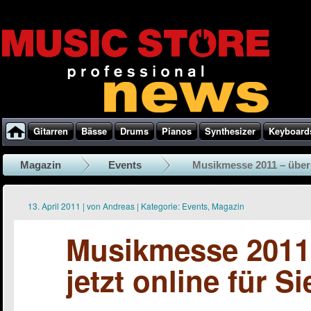
Gitarren
Bässe
Drums
Pianos
Synthesizer
Keyboard
Magazin
Events
Musikmesse 2011 – über 5
13. April 2011
|
von
Andreas
|
Kategorie:
Events
,
Magazin
Musikmesse 2011 
jetzt online für Si