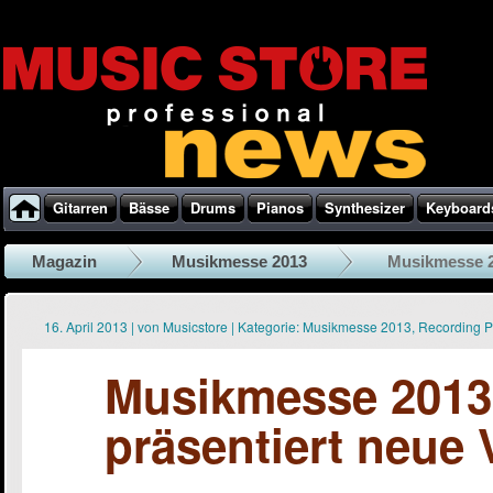
Gitarren
Bässe
Drums
Pianos
Synthesizer
Keyboard
Magazin
Musikmesse 2013
Musikmesse 20
16. April 2013
|
von
Musicstore
|
Kategorie:
Musikmesse 2013
,
Recording 
Musikmesse 2013
präsentiert neue 