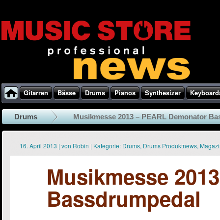
Gitarren
Bässe
Drums
Pianos
Synthesizer
Keyboard
Drums
Musikmesse 2013 – PEARL Demonator Ba
16. April 2013
|
von
Robin
|
Kategorie:
Drums
,
Drums Produktnews
,
Magazi
Musikmesse 2013
Bassdrumpedal