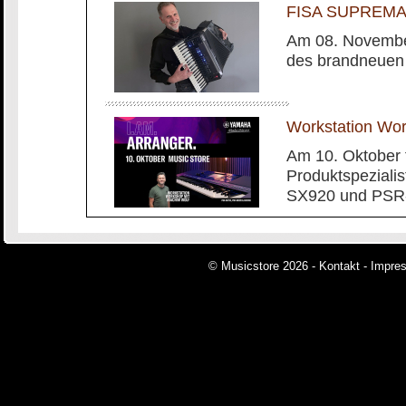
FISA SUPREMA m
Am 08. November
des brandneuen
Workstation Wo
Am 10. Oktober 
Produktspeziali
SX920 und PSR-
© Musicstore 2026 -
Kontakt
-
Impre