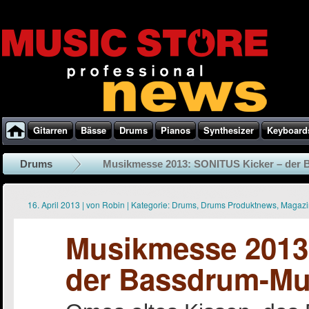
Gitarren
Bässe
Drums
Pianos
Synthesizer
Keyboard
Drums
Musikmesse 2013: SONITUS Kicker – der 
16. April 2013
|
von
Robin
|
Kategorie:
Drums
,
Drums Produktnews
,
Magazi
Musikmesse 2013
der Bassdrum-Muf