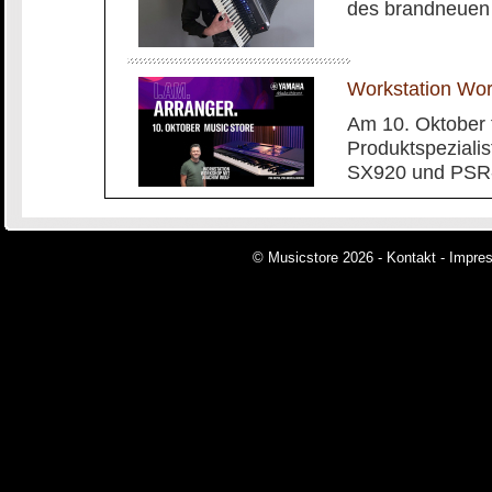
des brandneuen
Workstation Wo
Am 10. Oktober 
Produktspeziali
SX920 und PSR-
© Musicstore 2026 -
Kontakt
-
Impre