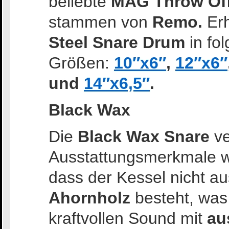
beliebte
MAG Throw Of
stammen von
Remo.
Erhä
Steel Snare Drum
in fo
Größen:
10″x6″
,
12″x6″
und
14″x6,5″
.
Black Wax
Die
Black Wax Snare
ve
Ausstattungsmerkmale wi
dass der Kessel nicht a
Ahornholz
besteht, was
kraftvollen Sound mit
au