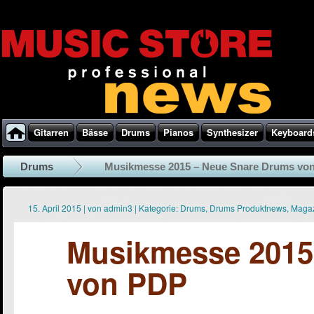
Gitarren
Bässe
Drums
Pianos
Synthesizer
Keyboard
Drums
Musikmesse 2015 – Neue Snare Drums vo
15. April 2015
|
von
admin3
|
Kategorie:
Drums
,
Drums Produktnews
,
Maga
Musikmesse 2015
von PDP