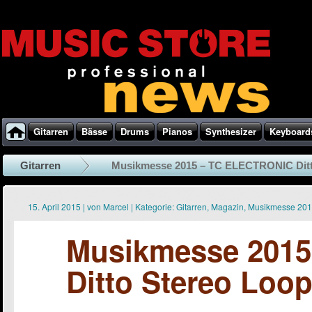
Gitarren
Bässe
Drums
Pianos
Synthesizer
Keyboard
Gitarren
Musikmesse 2015 – TC ELECTRONIC Ditto
15. April 2015
|
von
Marcel
|
Kategorie:
Gitarren
,
Magazin
,
Musikmesse 20
Musikmesse 201
Ditto Stereo Loop