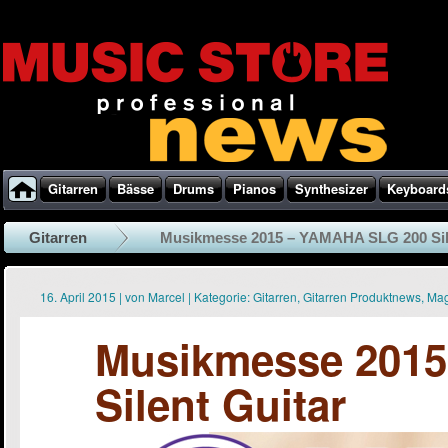
Gitarren
Bässe
Drums
Pianos
Synthesizer
Keyboard
Gitarren
Musikmesse 2015 – YAMAHA SLG 200 Sil
16. April 2015
|
von
Marcel
|
Kategorie:
Gitarren
,
Gitarren Produktnews
,
Mag
Musikmesse 201
Silent Guitar