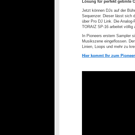
Lösung für perfekt getimte
Jetzt können DJs auf der Büh
Sequenzer. Dieser lässt sich 
über Pro DJ Link. Die Analog-
TORAIZ SP-16 arbeitet völlig
In Pioneers erstem Sampler si
Musikszene eingeflossen. Der
Linien, Loops und mehr zu kre
Hier kommt Ihr zum Pioneer