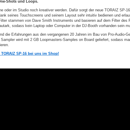
 One-Shots und Loops.
ne oder im Studio noch kreativer werden. Dafür sorgt der neue TORAIZ SP-1
dank seines Touchscreens und seinem Layout sehr intuitiv bedienen und erlaub
Filter stammen von Dave Smith Instruments und basieren auf dem Filter des 
 autark, sodass kein Laptop oder Computer in der DJ-Booth vorhanden sein m
nd die Erfahrungen aus den vergangenen 20 Jahren im Bau von Pro-Audio-Ger
 Sampler wird mit 2 GB Loopmasters-Samples on Board geliefert, sodass man
ieren.
 TORAIZ SP-16 bei uns im Shop!