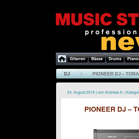
Gitarren
Bässe
Drums
Piano
DJ
PIONEER DJ – TORAIZ 
24. August 2016
|
von
Andreas K.
|
Kategor
PIONEER DJ – TOR