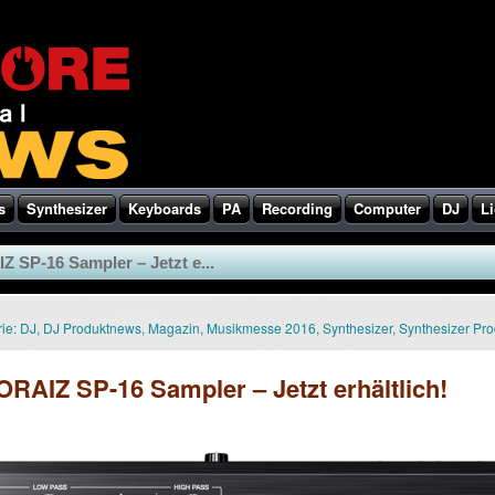
s
Synthesizer
Keyboards
PA
Recording
Computer
DJ
Li
SP-16 Sampler – Jetzt e...
ie:
DJ
,
DJ Produktnews
,
Magazin
,
Musikmesse 2016
,
Synthesizer
,
Synthesizer Pr
AIZ SP-16 Sampler – Jetzt erhältlich!