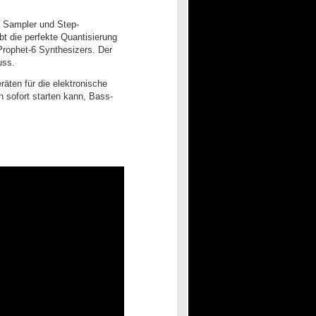
6 Sampler und Step-
t die perfekte Quantisierung
Prophet-6 Synthesizers. Der
uss.
äten für die elektronische
 sofort starten kann, Bass-