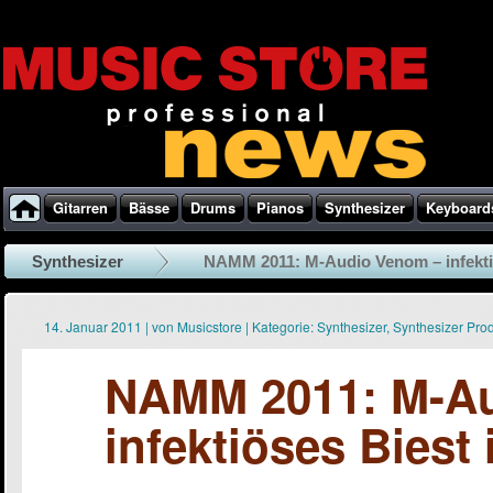
Gitarren
Bässe
Drums
Pianos
Synthesizer
Keyboard
Synthesizer
NAMM 2011: M-Audio Venom – infektiö
14. Januar 2011
|
von
Musicstore
|
Kategorie:
Synthesizer
,
Synthesizer Pro
NAMM 2011: M-A
infektiöses Biest 