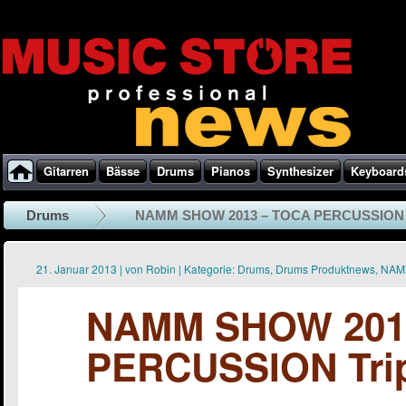
Gitarren
Bässe
Drums
Pianos
Synthesizer
Keyboard
Drums
NAMM SHOW 2013 – TOCA PERCUSSION Tri
21. Januar 2013
|
von
Robin
|
Kategorie:
Drums
,
Drums Produktnews
,
NAM
NAMM SHOW 201
PERCUSSION Trip