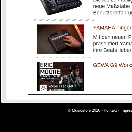
neue Maßstäbe i
Benutzererfahru
YAMAHA Finger
Mit den neuen 
präsentiert Yam
ihre Beats liebe
GEWA G9 Worksh
© Musicstore 2026 -
Kontakt
-
Impre