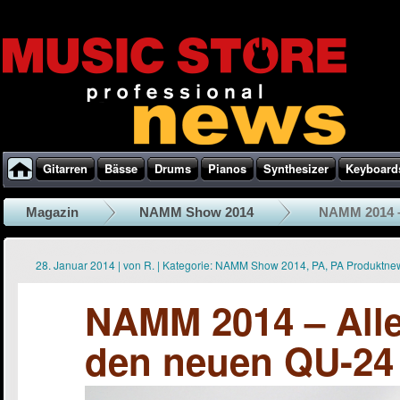
Gitarren
Bässe
Drums
Pianos
Synthesizer
Keyboard
Magazin
NAMM Show 2014
NAMM 2014 – 
28. Januar 2014
|
von
R.
|
Kategorie:
NAMM Show 2014
,
PA
,
PA Produktne
NAMM 2014 – Alle
den neuen QU-24 