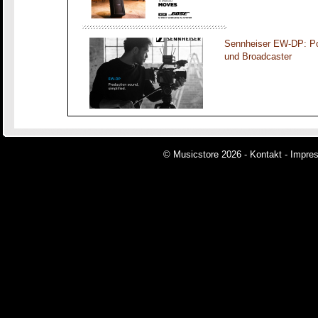
Sennheiser EW-DP: Por
und Broadcaster
© Musicstore 2026 -
Kontakt
-
Impre