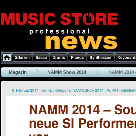
Gitarren
Bässe
Drums
Pianos
Synthesizer
Keyboard
Magazin
NAMM Show 2014
NAMM 2014 – 
6. Februar 2014
|
von
R.
|
Kategorie:
NAMM Show 2014
,
PA
,
PA Produktne
NAMM 2014 – Soun
neue SI Performer