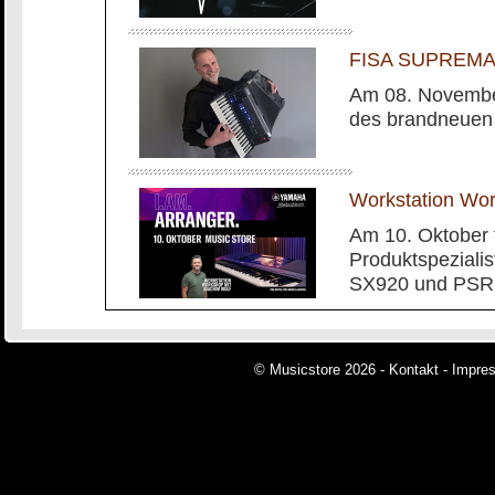
FISA SUPREMA m
Am 08. November
des brandneuen
Workstation Wo
Am 10. Oktober 
Produktspeziali
SX920 und PSR-
© Musicstore 2026 -
Kontakt
-
Impre