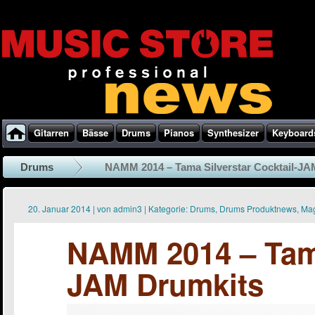
Gitarren
Bässe
Drums
Pianos
Synthesizer
Keyboard
Drums
NAMM 2014 – Tama Silverstar Cocktail-JA
20. Januar 2014
|
von
admin3
|
Kategorie:
Drums
,
Drums Produktnews
,
Ma
NAMM 2014 – Tama
JAM Drumkits