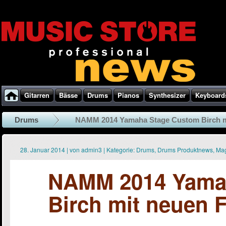
Gitarren
Bässe
Drums
Pianos
Synthesizer
Keyboard
Drums
NAMM 2014 Yamaha Stage Custom Birch m
28. Januar 2014
|
von
admin3
|
Kategorie:
Drums
,
Drums Produktnews
,
Ma
NAMM 2014 Yama
Birch mit neuen 