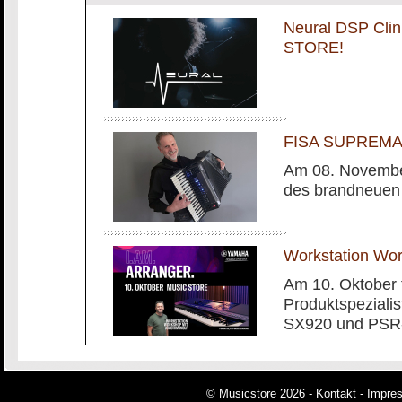
Neural DSP Cli
STORE!
FISA SUPREMA m
Am 08. November
des brandneuen
Workstation Wo
Am 10. Oktober 
Produktspeziali
SX920 und PSR-
© Musicstore 2026 -
Kontakt
-
Impre