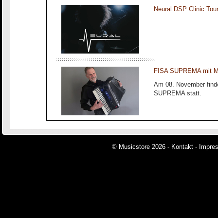
Neural DSP Clinic To
FISA SUPREMA mit Ma
Am 08. November finde
SUPREMA statt.
© Musicstore 2026 -
Kontakt
-
Impre