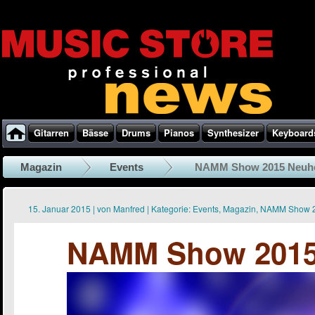
Gitarren
Bässe
Drums
Pianos
Synthesizer
Keyboard
Magazin
Events
NAMM Show 2015 Neuhe
15. Januar 2015
|
von
Manfred
|
Kategorie:
Events
,
Magazin
,
NAMM Show 
NAMM Show 2015