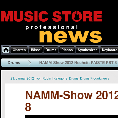
Gitarren
Bässe
Drums
Pianos
Synthesizer
Keyboard
Drums
NAMM-Show 2012 Neuheit: PAISTE PST 8
23. Januar 2012
|
von
Robin
|
Kategorie:
Drums
,
Drums Produktnews
NAMM-Show 2012 
8