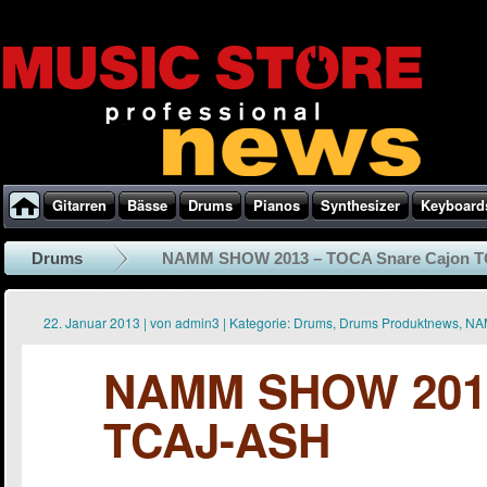
Gitarren
Bässe
Drums
Pianos
Synthesizer
Keyboard
Drums
NAMM SHOW 2013 – TOCA Snare Cajon 
22. Januar 2013
|
von
admin3
|
Kategorie:
Drums
,
Drums Produktnews
,
NA
NAMM SHOW 2013
TCAJ-ASH