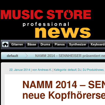
Gitarren
Bässe
Drums
Pianos
Synthesizer
Keyboard
default
NAMM 2014 – SENNHEISER präsentiert neu
22. Januar 2014
|
von
Andreas K.
|
Kategorie:
default
,
DJ
,
DJ Produktnews
,
NAMM 2014 – SEN
neue Kopfhörerse