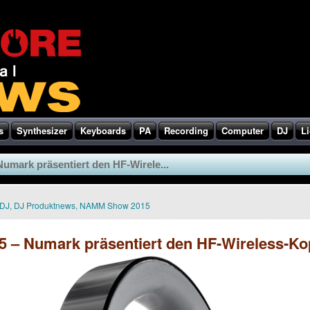
s
Synthesizer
Keyboards
PA
Recording
Computer
DJ
Li
mark präsentiert den HF-Wirele...
DJ
,
DJ Produktnews
,
NAMM Show 2015
– Numark präsentiert den HF-Wireless-Ko