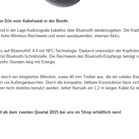
en DJs vom Kabelsalat in der Booth.
ind in der Lage Audiosignale kabellos über Bluetooth wiederzugeben. Die Kopf
hohe Wireless-Reichweite und einen ausdauernden, internen Akku.
 auf Bluetooth® 4.0 mit NFC-Technologie. Dadurch unterstützt der Kopfhörer
 mit Bluetooth-Schnittstelle. Die Reichweite des Bluetooth-Empfangs beträgt n
 zehn Stunden lang mit Energie.
durch ein integriertes Mikrofon, sowie 40 mm Treiber aus, die ein solides Ba
zt vor Außengeräuschen. Durch die kompakte, faltbare Konstruktion lässt si
örer nicht drahtlos benutzt werden, liefert Numark ein 1,2 m langes Kabel für d
 ab dem zweiten Quartal 2015 bei uns im Shop erhältlich sein!