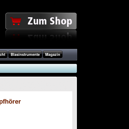
cht
Blasinstrumente
Magazin
pfhörer