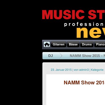
Gitarren
Bässe
Drums
Piano
DJ
NAMM Show 2015 – Nu
23. Januar 2015
|
von
admin3
|
Kategorie:
NAMM Show 2015 