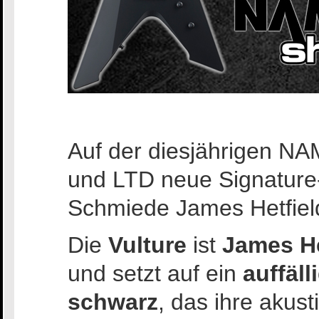
Auf der diesjährigen N
und LTD neue Signature-M
Schmiede James Hetfiel
Die
Vulture
ist
James He
und setzt auf ein
auffäl
schwarz
, das ihre akus