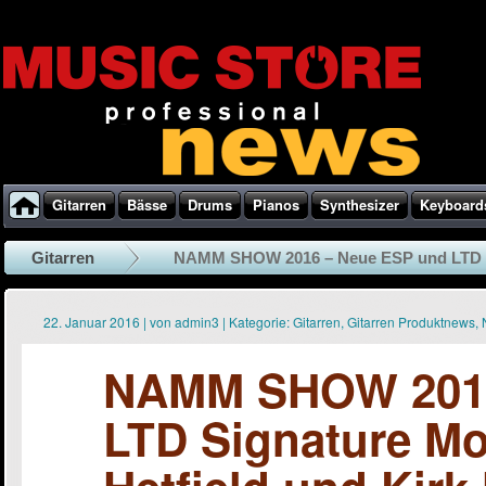
Gitarren
Bässe
Drums
Pianos
Synthesizer
Keyboard
Gitarren
NAMM SHOW 2016 – Neue ESP und LTD Si
22. Januar 2016
|
von
admin3
|
Kategorie:
Gitarren
,
Gitarren Produktnews
,
NAMM SHOW 2016
LTD Signature Mo