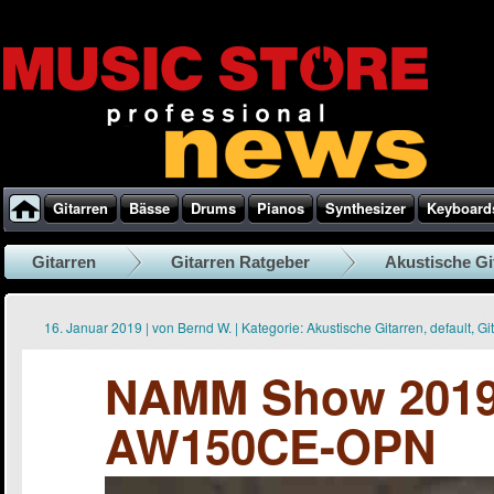
Gitarren
Bässe
Drums
Pianos
Synthesizer
Keyboard
Gitarren
Gitarren Ratgeber
Akustische Gi
16. Januar 2019
|
von
Bernd W.
|
Kategorie:
Akustische Gitarren
,
default
,
Gi
NAMM Show 2019 
AW150CE-OPN