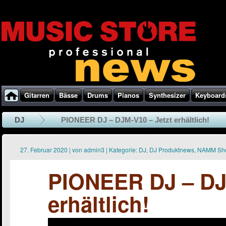
Gitarren
Bässe
Drums
Pianos
Synthesizer
Keyboard
DJ
PIONEER DJ – DJM-V10 – Jetzt erhältlich!
27. Februar 2020
|
von
admin3
|
Kategorie:
DJ
,
DJ Produktnews
,
NAMM Sh
PIONEER DJ – DJ
erhältlich!