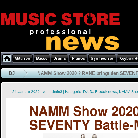
Gitarren
Bässe
Drums
Pianos
Synthesizer
Keyboard
DJ
NAMM Show 2020 ? RANE bringt den SEVENTY 
24. Januar 2020
|
von
admin3
|
Kategorie:
DJ
,
DJ Produktnews
,
NAMM Sho
NAMM Show 2020 
SEVENTY Battle-M