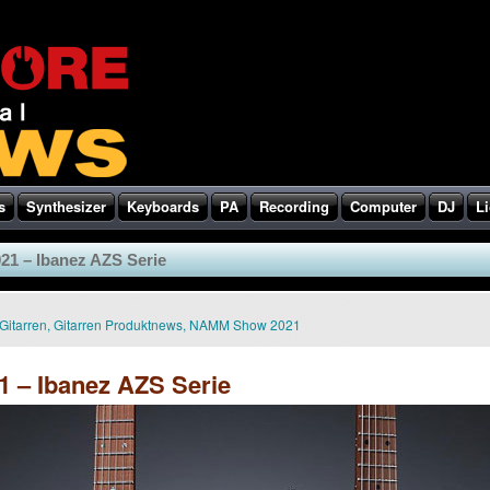
s
Synthesizer
Keyboards
PA
Recording
Computer
DJ
Li
1 – Ibanez AZS Serie
Gitarren
,
Gitarren Produktnews
,
NAMM Show 2021
– Ibanez AZS Serie