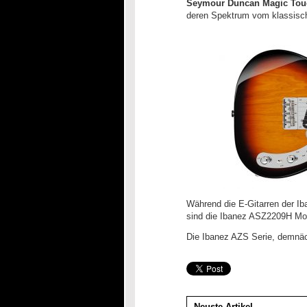
Seymour Duncan Magic Tou
deren Spektrum vom klassisch
Während die E-Gitarren der I
sind die Ibanez ASZ2209H Mo
Die Ibanez AZS Serie, demn
Neuste Artikel