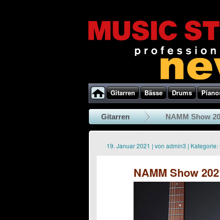
Gitarren
Bässe
Drums
Piano
Gitarren
NAMM Show 202
19. Januar 2021
|
von
admin3
|
Kategorie:
NAMM Show 2021 