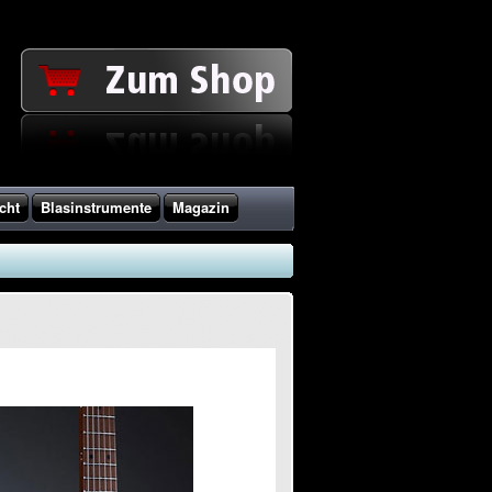
cht
Blasinstrumente
Magazin