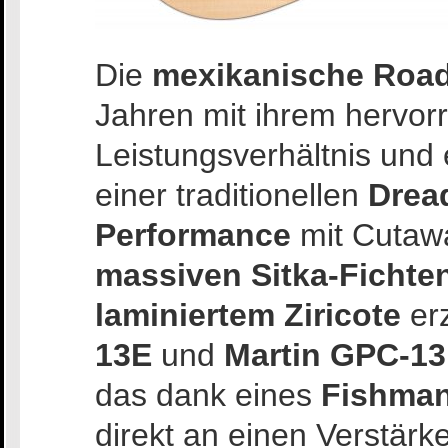
Die
mexikanische Road
Jahren mit ihrem hervor
Leistungsverhältnis und
einer traditionellen
Drea
Performance
mit Cutawa
massiven Sitka-Fichte
laminiertem Ziricote
er
13E
und
Martin GPC-1
das dank eines
Fishma
direkt an einen Verstär