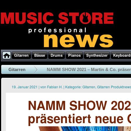
Gitarren
Bässe
Drums
Pianos
Synthesizer
Keyboard
Gitarren
NAMM SHOW 2021 – Martin & Co. präsenti
19. Januar 2021
|
von
Fabian H.
|
Kategorie:
Gitarren
,
Gitarren Produktnew
NAMM SHOW 2021 
präsentiert neue 