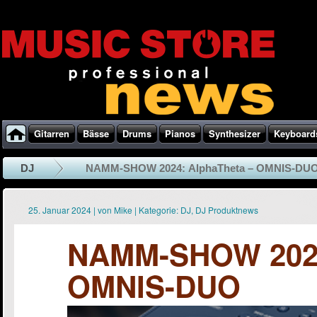
Gitarren
Bässe
Drums
Pianos
Synthesizer
Keyboard
DJ
NAMM-SHOW 2024: AlphaTheta – OMNIS-DU
25. Januar 2024
|
von
Mike
|
Kategorie:
DJ
,
DJ Produktnews
NAMM-SHOW 2024
OMNIS-DUO