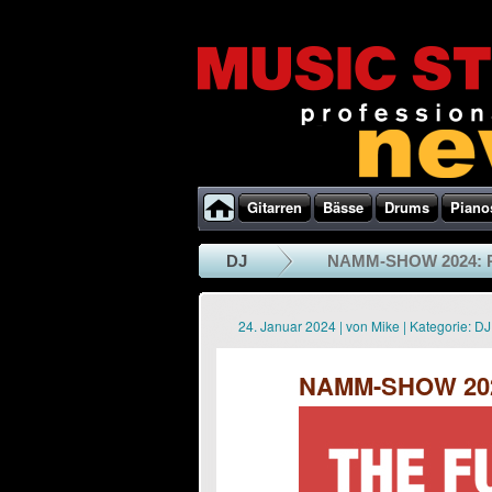
Gitarren
Bässe
Drums
Piano
DJ
NAMM-SHOW 2024: 
24. Januar 2024
|
von
Mike
|
Kategorie:
DJ
NAMM-SHOW 202