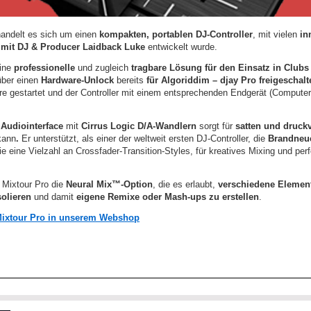
andelt es sich um einen
kompakten, portablen DJ-Controller
, mit vielen
in
 mit
DJ & Producer Laidback Luke
entwickelt wurde.
eine
professionelle
und zugleich
tragbare Lösung für den Einsatz in Clubs 
 über einen
Hardware-Unlock
bereits
für Algoriddim – djay Pro freigeschalt
re gestartet und der Controller mit einem entsprechenden Endgerät (Computer
 Audiointerface
mit
Cirrus Logic D/A-Wandlern
sorgt für
satten und druck
kann
.
Er unterstützt, als einer der weltweit ersten DJ-Controller, die
Brandneu
die eine Vielzahl an Crossfader-Transition-Styles, für kreatives Mixing und p
r Mixtour Pro die
Neural Mix™-Option
, die es erlaubt,
verschiedene Elemen
solieren
und damit
eigene Remixe oder Mash-ups zu erstellen
.
Mixtour Pro in unserem Webshop