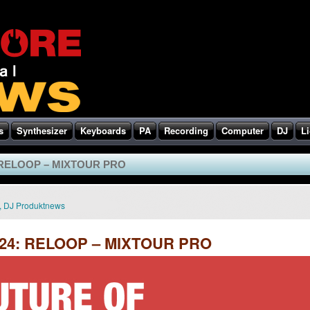
s
Synthesizer
Keyboards
PA
Recording
Computer
DJ
Li
RELOOP – MIXTOUR PRO
,
DJ Produktnews
4: RELOOP – MIXTOUR PRO