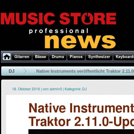
Gitarren
Bässe
Drums
Pianos
Synthesizer
Keyboard
DJ
Native Instruments veröffentlicht Traktor 2.11.0
18. Oktober 2016
|
von
admin3
|
Kategorie:
DJ
Native Instrument
Traktor 2.11.0-Up