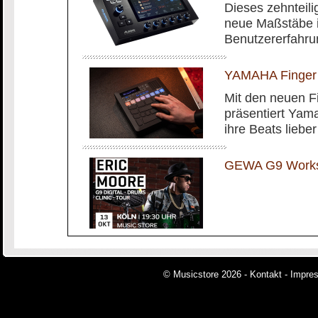
Dieses zehnteilig
neue Maßstäbe i
Benutzererfahru
YAMAHA Finger
Mit den neuen 
präsentiert Yam
ihre Beats liebe
GEWA G9 Worksh
© Musicstore 2026 -
Kontakt
-
Impre