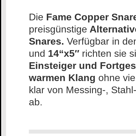
Die
Fame Copper Snar
preisgünstige
Alternati
Snares.
Verfügbar in d
und
14“x5″
richten sie 
Einsteiger und Fortges
warmen Klang
ohne viel
klar von Messing-, Stah
ab.