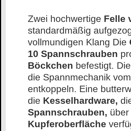
Zwei hochwertige
Felle
standardmäßig aufgezog
vollmundigen Klang Die
10 Spannschrauben
pr
Böckchen
befestigt. Di
die Spannmechanik vo
entkoppeln. Eine butter
die
Kesselhardware,
di
Spannschrauben,
über 
Kupferoberfläche
verfü