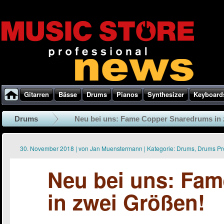
Gitarren
Bässe
Drums
Pianos
Synthesizer
Keyboard
Drums
Neu bei uns: Fame Copper Snaredrums in 
30. November 2018
|
von
Jan Muenstermann
|
Kategorie:
Drums
,
Drums Pr
Neu bei uns: Fa
in zwei Größen!