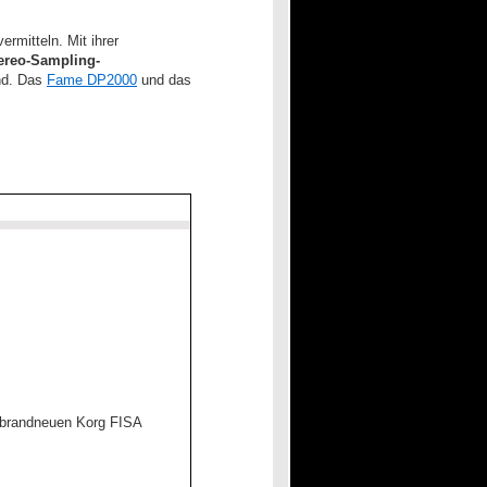
ermitteln. Mit ihrer
ereo-Sampling-
ind. Das
Fame DP2000
und das
 brandneuen Korg FISA