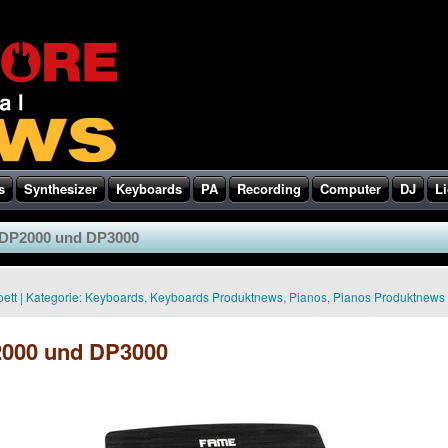
s
Synthesizer
Keyboards
PA
Recording
Computer
DJ
Li
 DP2000 und DP3000
ett
|
Kategorie:
Keyboards
,
Keyboards Produktnews
,
Pianos
,
Pianos Produktnews
2000 und DP3000