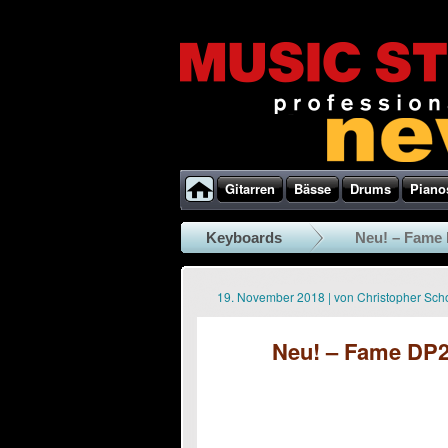
Gitarren
Bässe
Drums
Piano
Keyboards
Neu! – Fame
19. November 2018
|
von
Christopher Scho
Neu! – Fame DP