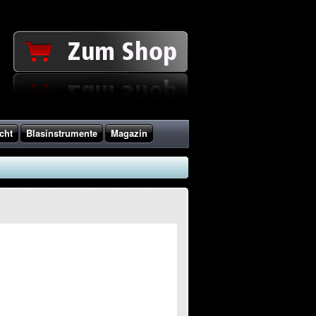
cht
Blasinstrumente
Magazin