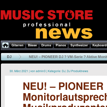
Gitarren
Bässe
Drums
Pianos
Synthesizer
Keyboard
DJ
NEU! – PIONEER DJ ? VM-Serie ? Aktive Monito
30. März 2021
|
von
admin3
|
Kategorie:
DJ
,
DJ Produktnews
NEU! – PIONEER D
Monitorlautsprec