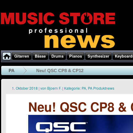
Gitarren
Bässe
Drums
Pianos
Synthesizer
Keyboard
PA
Neu! QSC CP8 & CP12
1. Oktober 2018
|
von
Bjoern F.
|
Kategorie:
PA
,
PA Produktnews
Neu! QSC CP8 &