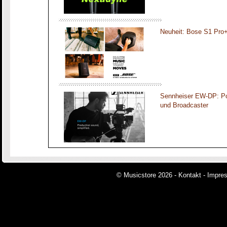
Neuheit: Bose S1 Pro
Sennheiser EW-DP: Por
und Broadcaster
© Musicstore 2026 -
Kontakt
-
Impre