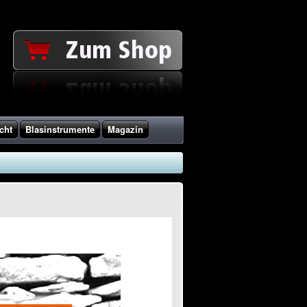
cht
Blasinstrumente
Magazin