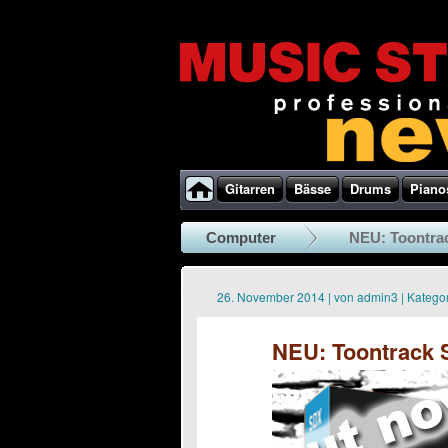
Gitarren
Bässe
Drums
Piano
Computer
NEU: Toontra
26. November 2014
|
von
admin3
|
Kategor
NEU: Toontrack 