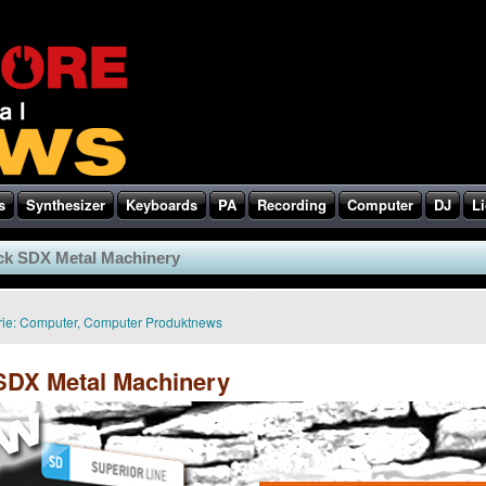
s
Synthesizer
Keyboards
PA
Recording
Computer
DJ
Li
ck SDX Metal Machinery
ie:
Computer
,
Computer Produktnews
SDX Metal Machinery