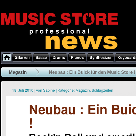
Gitarren
Bässe
Drums
Pianos
Synthesizer
Keyboard
Magazin
Neubau : Ein Buick für den Music Store !
18. Juli 2010
|
von
Sabine
|
Kategorie:
Magazin
,
Schlagzeilen
Neubau : Ein Bui
!