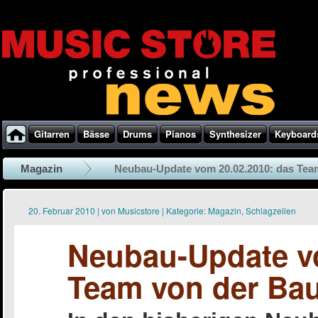
Gitarren
Bässe
Drums
Pianos
Synthesizer
Keyboard
Magazin
Neubau-Update vom 20.02.2010: das Team 
20. Februar 2010
|
von
Musicstore
|
Kategorie:
Magazin
,
Schlagzeilen
Neubau-Update vo
Team von der Bau