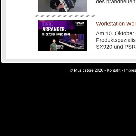
des brandneuen
Workstation Wo
Am 10. Oktober 
Produktspeziali
SX920 und PSR-
© Musicstore 2026 -
Kontakt
-
Impre