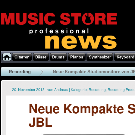
Gitarren
Bässe
Drums
Pianos
Synthesizer
Keyboard
Recording
Neue Kompakte Studiomonitore von J
20. November 2013
|
von
Andreas
|
Kategorie:
Recording
,
Recording Prod
Neue Kompakte S
JBL