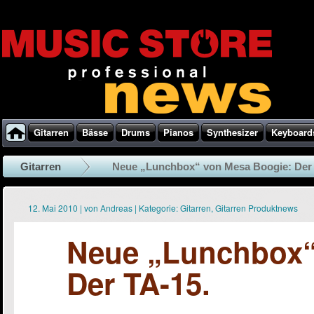
Gitarren
Bässe
Drums
Pianos
Synthesizer
Keyboard
Gitarren
Neue „Lunchbox“ von Mesa Boogie: Der 
12. Mai 2010
|
von
Andreas
|
Kategorie:
Gitarren
,
Gitarren Produktnews
Neue „Lunchbox“
Der TA-15.