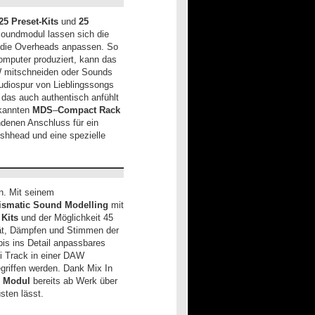
25 Preset-Kits
und
25
oundmodul lassen sich die
 die Overheads anpassen. So
omputer produziert, kann das
AW mitschneiden oder Sounds
Audiospur von Lieblingssongs
das auch authentisch anfühlt
ekannten
MDS
–
Compact Rack
denen Anschluss für ein
shhead und eine spezielle
n. Mit seinem
ismatic Sound Modelling
mit
 Kits
und der Möglichkeit 45
lität, Dämpfen und Stimmen der
is ins Detail anpassbares
i Track in einer DAW
griffen werden. Dank Mix In
Modul
bereits ab Werk über
sten lässt.