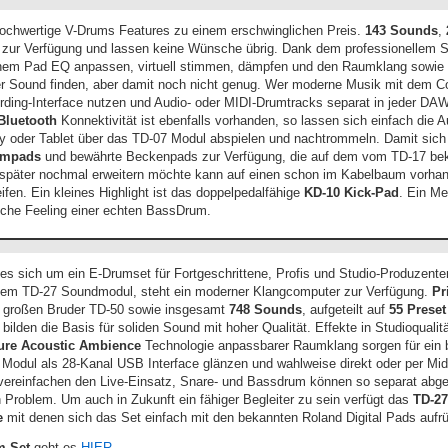
hochwertige V-Drums Features zu einem erschwinglichen Preis.
143 Sounds
,
zur Verfügung und lassen keine Wünsche übrig. Dank dem professionellem S
inem Pad EQ anpassen, virtuell stimmen, dämpfen und den Raumklang sowie
er Sound finden, aber damit noch nicht genug. Wer moderne Musik mit dem C
ding-Interface nutzen und Audio- oder MIDI-Drumtracks separat in jeder D
Bluetooth
Konnektivität ist ebenfalls vorhanden, so lassen sich einfach die 
y oder Tablet über das TD-07 Modul abspielen und nachtrommeln. Damit sich 
ompads
und bewährte Beckenpads zur Verfügung, die auf dem vom TD-17 b
t später nochmal erweitern möchte kann auf einen schon im Kabelbaum vorhan
fen. Ein kleines Highlight ist das doppelpedalfähige
KD-10 Kick-Pad
. Ein Me
sche Feeling einer echten BassDrum.
es sich um ein E-Drumset für Fortgeschrittene, Profis und Studio-Produzente
dem TD-27 Soundmodul, steht ein moderner Klangcomputer zur Verfügung.
Pr
 großen Bruder TD-50 sowie insgesamt
748 Sounds
, aufgeteilt auf
55 Preset
ren bilden die Basis für soliden Sound mit hoher Qualität. Effekte in Studioqua
ure Acoustic Ambience
Technologie anpassbarer Raumklang sorgen für ein b
 Modul als 28-Kanal USB Interface glänzen und wahlweise direkt oder per Mid
vereinfachen den Live-Einsatz, Snare- und Bassdrum können so separat abge
n Problem. Um auch in Zukunft ein fähiger Begleiter zu sein verfügt das
TD-27
e
mit denen sich das Set einfach mit den bekannten Roland Digital Pads aufrü
m Set
geht es
HIER