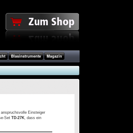
cht
Blasinstrumente
Magazin
 anspruchsvolle Einsteiger
sse-Set
TD-27K
, dass ein