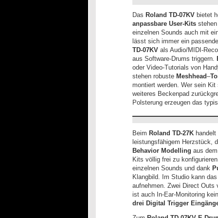
Das
Roland TD-07KV
bietet 
anpassbare User-Kits
stehen 
einzelnen Sounds auch mit e
lässt sich immer ein passend
TD-07KV
als Audio/MIDI-Recor
aus Software-Drums triggern.
oder Video-Tutorials von Hand
stehen robuste
Meshhead
–
T
montiert werden. Wer sein Ki
weiteres Beckenpad zurückgrei
Polsterung erzeugen das typi
Beim
Roland TD-27K
handelt 
leistungsfähigem Herzstück, 
Behavior Modelling
aus dem
Kits völlig frei zu konfigurie
einzelnen Sounds und dank
P
Klangbild. Im Studio kann das
aufnehmen. Zwei Direct Outs 
ist auch In-Ear-Monitoring kei
drei Digital Trigger Eingäng
Zum
Roland TD-07KV E-Dru