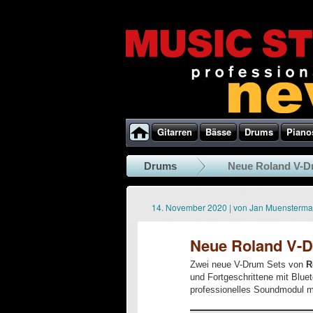
Gitarren
Bässe
Drums
Piano
Drums
Neue Roland V-D
14. November 2020
|
von
Jan Muensterm
Neue Roland V-D
Zwei neue V-Drum Sets von
R
und Fortgeschrittene mit Blue
professionelles Soundmodul 