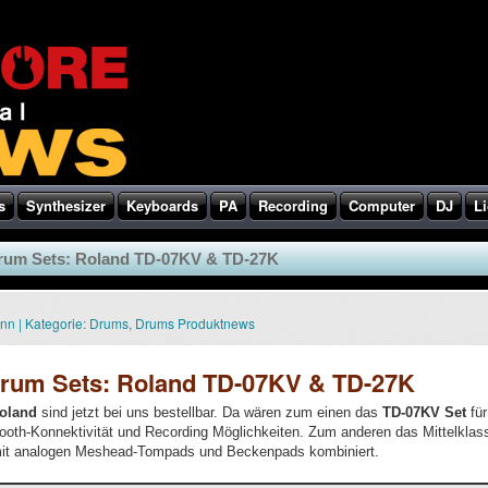
s
Synthesizer
Keyboards
PA
Recording
Computer
DJ
Li
rum Sets: Roland TD-07KV & TD-27K
ann
|
Kategorie:
Drums
,
Drums Produktnews
rum Sets: Roland TD-07KV & TD-27K
oland
sind jetzt bei uns bestellbar. Da wären zum einen das
TD-07KV Set
für
tooth-Konnektivität und Recording Möglichkeiten. Zum anderen das Mittelkla
mit analogen Meshead-Tompads und Beckenpads kombiniert.