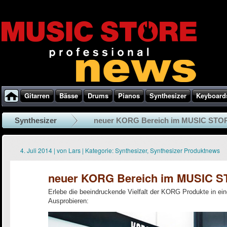
Gitarren
Bässe
Drums
Pianos
Synthesizer
Keyboard
Synthesizer
neuer KORG Bereich im MUSIC STO
4. Juli 2014
|
von
Lars
|
Kategorie:
Synthesizer
,
Synthesizer Produktnews
neuer KORG Bereich im MUSIC 
Erlebe die beeindruckende Vielfalt der KORG Produkte in ei
Ausprobieren: