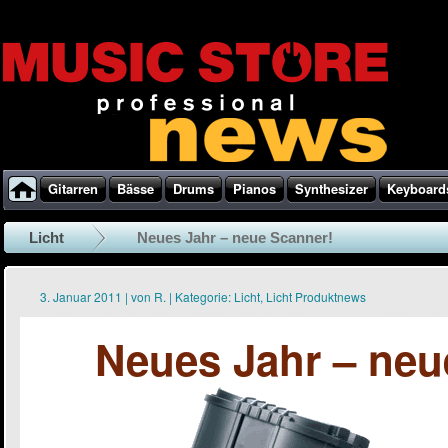
Gitarren
Bässe
Drums
Pianos
Synthesizer
Keyboard
Licht
Neues Jahr – neue Scanner!
3. Januar 2011
|
von
R.
|
Kategorie:
Licht
,
Licht Produktnews
Neues Jahr – neu