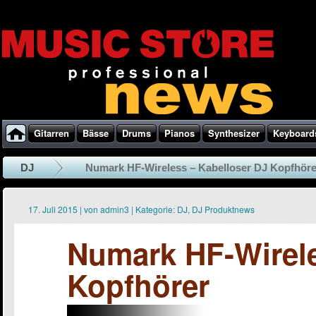
Gitarren
Bässe
Drums
Pianos
Synthesizer
Keyboard
DJ
Numark HF-Wireless – Kabelloser DJ Kopfhöre
17. Juli 2015
|
von
admin3
|
Kategorie:
DJ
,
DJ Produktnews
Numark HF-Wirele
Kopfhörer