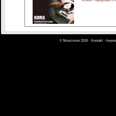
KORG - handytraxx Pl
© Musicstore 2026 -
Kontakt
-
Impre