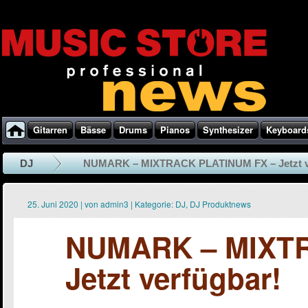
Gitarren
Bässe
Drums
Pianos
Synthesizer
Keyboard
DJ
NUMARK – MIXTRACK PLATINUM FX – Jetzt v
25. Juni 2020
|
von
admin3
|
Kategorie:
DJ
,
DJ Produktnews
NUMARK – MIXTR
Jetzt verfügbar!