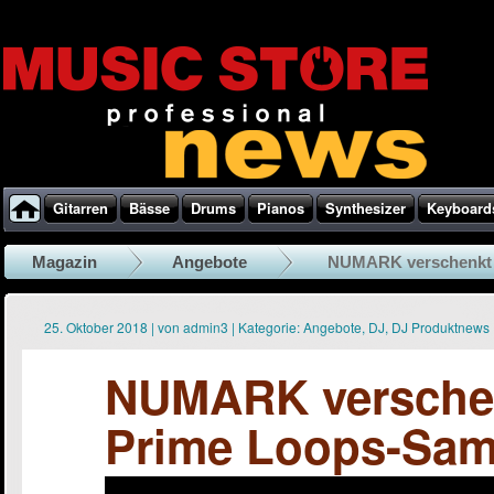
Gitarren
Bässe
Drums
Pianos
Synthesizer
Keyboard
Magazin
Angebote
NUMARK verschenkt T
25. Oktober 2018
|
von
admin3
|
Kategorie:
Angebote
,
DJ
,
DJ Produktnews
NUMARK verschen
Prime Loops-Sam