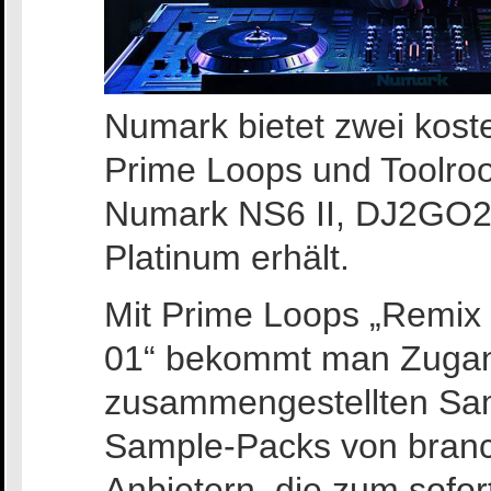
Numark bietet zwei kost
Prime Loops und Toolro
Numark NS6 II, DJ2GO2, 
Platinum erhält.
Mit Prime Loops „Remix 
01“ bekommt man Zugang 
zusammengestellten Sa
Sample-Packs von bran
Anbietern, die zum sofo