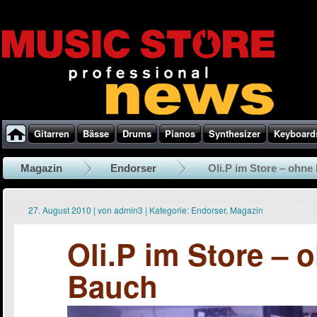
Gitarren
Bässe
Drums
Pianos
Synthesizer
Keyboard
Magazin
Endorser
Oli.P im Store – ohn
27. August 2010
|
von
admin3
|
Kategorie:
Endorser
,
Magazin
Oli.P im Store –
Bauch