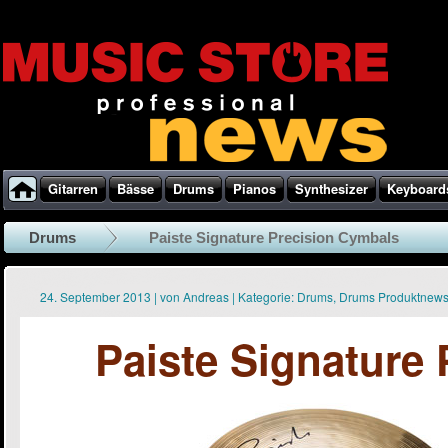
Gitarren
Bässe
Drums
Pianos
Synthesizer
Keyboard
Drums
Paiste Signature Precision Cymbals
24. September 2013
|
von
Andreas
|
Kategorie:
Drums
,
Drums Produktnew
Paiste Signature